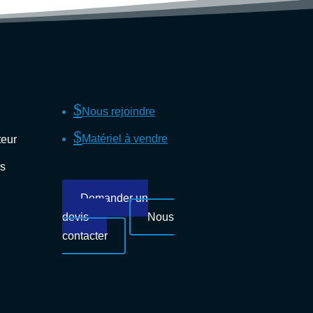
$
Nous rejoindre
$
Matériel à vendre
teur
rs
Demander un
devis
Nous
contacter